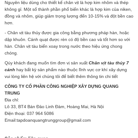
Nguyên liệu dùng cho thiết kế chân vịt là hợp kim nhôm và thép
không gỉ. Một số thành phần phổ biến khác là hợp kim của niken,
đồng và nhôm, giúp giảm trọng lượng đến 10-15% và đột bền cao
hơn.
- Chân vịt tàu thủy được gia công bằng phương pháp hàn, hoặc
dập khuôn. Cánh quạt được rèn có độ bền cao và tốt hơn so với
hàn. Chân vịt tàu biển xoay trong nước theo hiệu ứng chong
chóng.
Qúy khách đang muốn tìm đơn vị sản xuất
C
hân vịt tàu thủy 7
cánh
hay bất kỳ sản phẩm nào thuộc lĩnh vực cơ khí xây dựng
vui lòng liên hệ với chúng tôi để biết thêm thông tin chi tiết
CÔNG TY CỔ PHẦN CÔNG NGHIỆP XÂY DỰNG QUANG
TRUNG
Địa chỉ:
Lô 33, BT4 Bán Đảo Linh Đàm, Hoàng Mai, Hà Nội
Điện thoại: 037 964 5086
Email:tapdoanquangtrunggroup@gmail.com