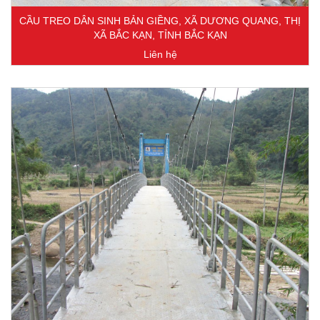
CẦU TREO DÂN SINH BẢN GIỀNG, XÃ DƯƠNG QUANG, THỊ
XÃ BẮC KẠN, TỈNH BẮC KẠN
Liên hệ