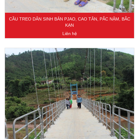
CẦU TREO DÂN SINH BẢN PJAO, CAO TÂN, PẮC NẶM, BẮC
KẠN
Liên hệ