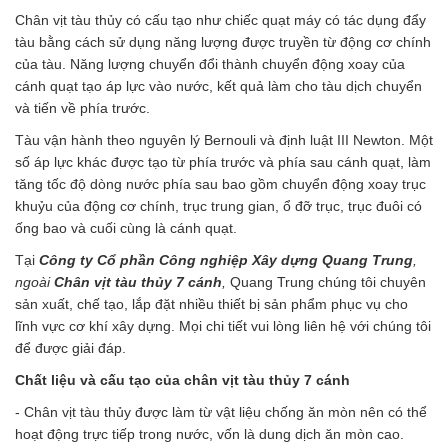
Chân vịt tàu thủy có cấu tạo như chiếc quạt máy có tác dụng đẩy
tàu bằng cách sử dụng năng lượng được truyền từ động cơ chính
của tàu. Năng lượng chuyển đổi thành chuyển động xoay của
cánh quạt tạo áp lực vào nước, kết quả làm cho tàu dịch chuyển
và tiến về phía trước.
Tàu vận hành theo nguyên lý Bernouli và định luật III Newton. Một
số áp lực khác được tạo từ phía trước và phía sau cánh quạt, làm
tăng tốc độ dòng nước phía sau bao gồm chuyển động xoay trục
khuỷu của động cơ chính, trục trung gian, ổ đỡ trục, trục đuôi có
ống bao và cuối cùng là cánh quạt.
Tại
Công ty Cổ phần Công nghiệp Xây dựng Quang Trung
,
ngoài
Chân vịt tàu thủy 7 cánh
,
Quang Trung chúng tôi chuyên
sản xuất, chế tạo, lắp đặt nhiều thiết bị sản phẩm phục vụ cho
lĩnh vực cơ khí xây dựng. Mọi chi tiết vui lòng liên hệ với chúng tôi
để được giải đáp.
Chất liệu và cấu tạo của chân vịt tàu thủy 7 cánh
- Chân vịt tàu thủy được làm từ vật liệu chống ăn mòn nên có thể
hoạt động trực tiếp trong nước, vốn là dung dịch ăn mòn cao.