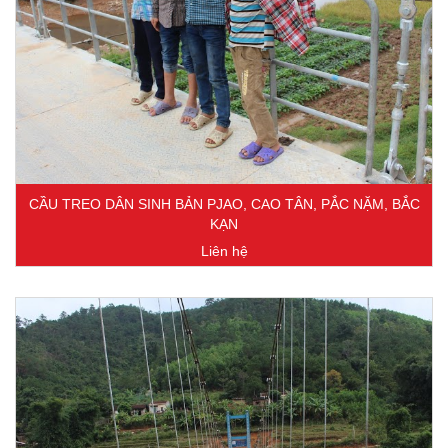
CẦU TREO DÂN SINH BẢN PJAO, CAO TÂN, PẮC NẶM, BẮC
KẠN
Liên hệ