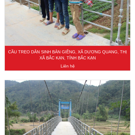
CẦU TREO DÂN SINH BẢN GIỀNG, XÃ DƯƠNG QUANG, THỊ
XÃ BẮC KẠN, TỈNH BẮC KẠN
Liên hệ