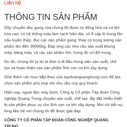
Liên hệ
THÔNG TIN SẢN PHẨM
Dây chuyền đúc gang của chúng tôi được tự động hóa và cơ khí
hóa cao, có hệ thống máy làm sạch hiện đại, có 8 cặp lò trung tần
nấu luyện thép, đúc các sản phẩm gang, thép có trọng lượng sản
phẩm lên đến 30000kg. Đáp ứng các nhu cầu sản xuất khung
máy, băng máy, và các sản phẩm lớn, trong đó có đối trọng.
Do đó, chúng tôi tự tin là đơn vị đi đầu trong việc sản xuất, chế
tạo và hoàn thiện các sản phẩm lĩnh vực cơ khí xây dựng.
Ghé thêm các mục tiếp theo của
tapdoanquangtrung.com
để lựa
chọn sản phẩm phù hợp với nhu cầu của quý khách.
Hiện nay, ngoài đúc máy bơm, Công ty Cổ phần Tập đoàn Công
nghiệp Quang Trung chuyên sản xuất, chế tạo, lắp đặt nhiều thiết
bị sản phẩm phục vụ cho lĩnh vực cơ khí xây dựng. Mọi chi tiết vui
lòng liên hệ với chúng tôi để được giải đáp.
CÔNG TY CỔ PHẦN TẬP ĐOÀN CÔNG NGHIỆP QUANG
TRUNG