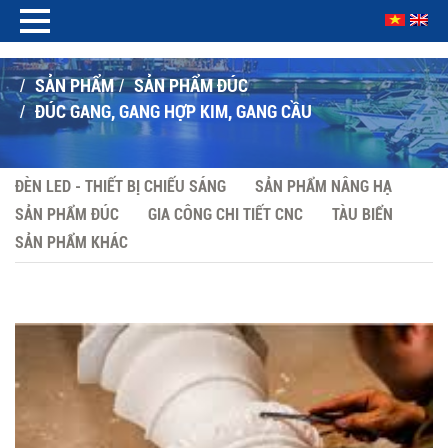
SẢN PHẨM
SẢN PHẨM ĐÚC
/
/
ĐÚC GANG, GANG HỢP KIM, GANG CẦU
/
ĐÈN LED - THIẾT BỊ CHIẾU SÁNG
SẢN PHẨM NÂNG HẠ
SẢN PHẨM ĐÚC
GIA CÔNG CHI TIẾT CNC
TÀU BIỂN
SẢN PHẨM KHÁC