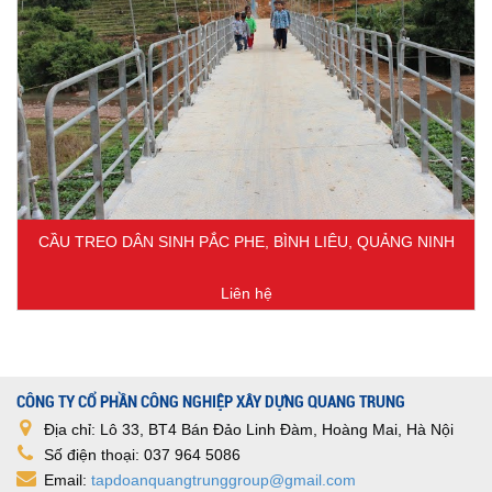
CẦU TREO DÂN SINH PẮC PHE, BÌNH LIÊU, QUẢNG NINH
Liên hệ
CÔNG TY CỔ PHẦN CÔNG NGHIỆP XÂY DỰNG QUANG TRUNG
Địa chỉ: Lô 33, BT4 Bán Đảo Linh Đàm, Hoàng Mai, Hà Nội
Số điện thoại: 037 964 5086
Email:
tapdoanquangtrunggroup@gmail.com